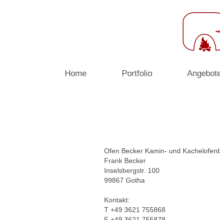
Home
Portfolio
Angebot
Ofen Becker Kamin- und Kachelofen
Frank
Becker
Inselsbergstr.
100
99867
Gotha
Kontakt:
T
+49 3621 755868
F
+49 3621 755878