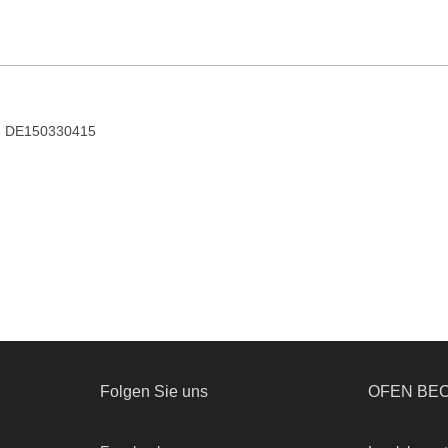
r: DE150330415
Folgen Sie uns
OFEN BE